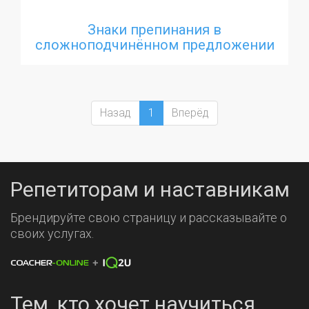
Знаки препинания в
сложноподчинённом предложении
с несколькими придаточными.
Назад
1
Вперёд
Репетиторам и наставникам
Брендируйте свою страницу и рассказывайте о
своих услугах.
Тем, кто хочет научиться