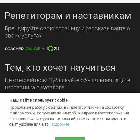
Репетиторам и наставникам
Брендируйте свою страницу и рассказывайте о
своих услугах.
Тем, кто хочет научиться
Не стесняйтесь! Публикуйте объявления, ищите
наставника в каталоге.
Мы на связи!
Наш сайт использует cookie
Продолжая работу с сайтом, вы даете согласие на обработку
файлов cookie, получение данных об
ip-адресе
и местоположении
и использование других технологий, помогающих нам сделать
сайт удобнее для вас.
Подробнее