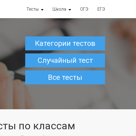
Тесты
Школа
ОГЭ
ЕГЭ
Категории тестов
Случайный тест
Все тесты
сты по классам