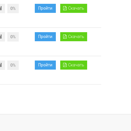
Пройти
Скачать
0%
Пройти
Скачать
0%
Пройти
Скачать
0%