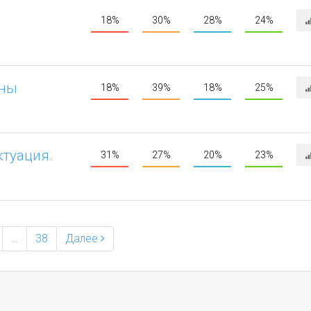
18%
30%
28%
24%
ены
18%
39%
18%
25%
ктуация.
31%
27%
20%
23%
…
38
Далее