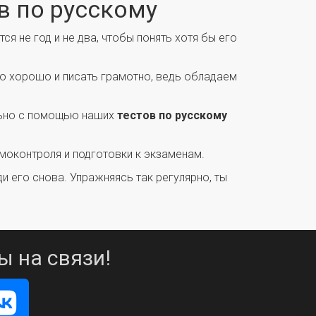
в по русскому
я не год и не два, чтобы понять хотя бы его
го хорошо и писать грамотно, ведь обладаем
льно с помощью наших
тестов по русскому
амоконтроля и подготовки к экзаменам.
и его снова. Упражняясь так регулярно, ты
ы на связи!