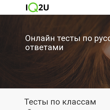
Онлайн тесты по рус
ответами
Тесты по классам