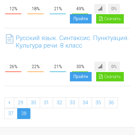
12%
18%
21%
49%
0%
Пройти
Скачать
Русский язык. Синтаксис. Пунктуация.
Культура речи. 8 класс
26%
22%
21%
30%
0%
Пройти
Скачать
29
30
31
32
33
34
35
36
37
38