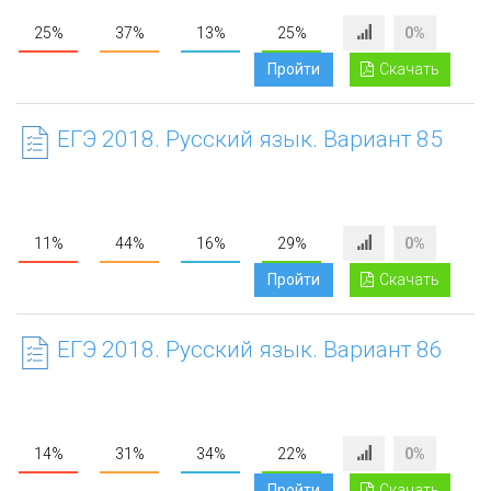
25%
37%
13%
25%
0%
Пройти
Скачать
ЕГЭ 2018. Русский язык. Вариант 85
11%
44%
16%
29%
0%
Пройти
Скачать
ЕГЭ 2018. Русский язык. Вариант 86
14%
31%
34%
22%
0%
Пройти
Скачать