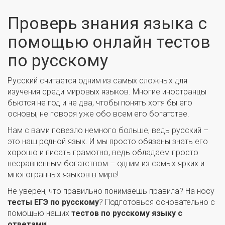
Проверь знания языка с
помощью онлайн тестов
по русскому
Русский считается одним из самых сложных для
изучения среди мировых языков. Многие иностранцы
бьются не год и не два, чтобы понять хотя бы его
основы, не говоря уже обо всем его богатстве.
Нам с вами повезло немного больше, ведь русский –
это наш родной язык. И мы просто обязаны знать его
хорошо и писать грамотно, ведь обладаем просто
несравненным богатством – одним из самых ярких и
многогранных языков в мире!
Не уверен, что правильно понимаешь правила? На носу
тесты ЕГЭ по русскому
? Подготовься основательно с
помощью наших
тестов по русскому языку с
ответами
!