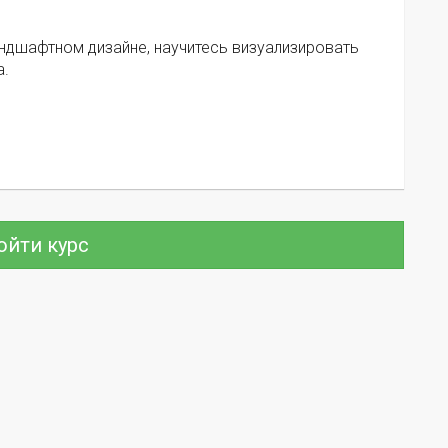
андшафтном дизайне, научитесь визуализировать
а.
ойти курс