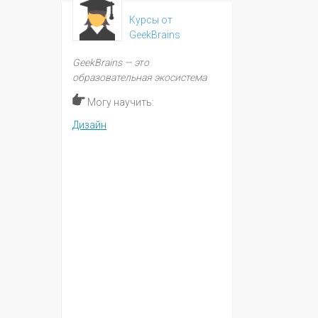
Курсы от
GeekBrains
GeekBrains — это
образовательная экосистема
Могу научить:
Дизайн