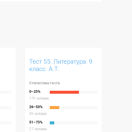
.
Тест 55. Литература. 9
класс. А.Т.
Твардовский "Василий
Тёркин"
Статистика теста
0–25%
179 человек
26–50%
59 человек
51–75%
27 человек