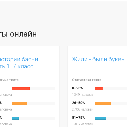
сты онлайн
истории басни.
Жили - были буквы
ь 1. 7 класс.
стика теста
Статистика теста
%
0–25%
еловека
1349 человек
%
26–50%
еловека
2706 человек
%
51–75%
еловека
1908 человек