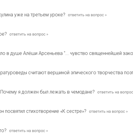
кулина уже на третьем уроке?
ое?
ило в душе Алёши Арсеньева "... чувство священнейшей зак
ературоведы считают вершиной эпического творчества поэ
 Почему я должен был лежать в чемодане?
 он посвятил стихотворение «К сестре»?
то?