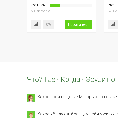
76–100%
76–10
603 человека
820 че
0%
Пройти тест
Что? Где? Когда? Эрудит о
Какое произведение М. Горького не яв
Какое яблоко выбрал для себя мужик?