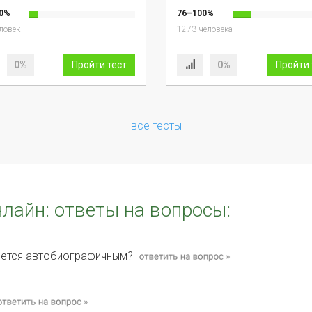
0%
76–100%
ловек
1273 человека
0%
Пройти тест
0%
Пройти 
все тесты
нлайн: ответы на вопросы:
ляется автобиографичным?