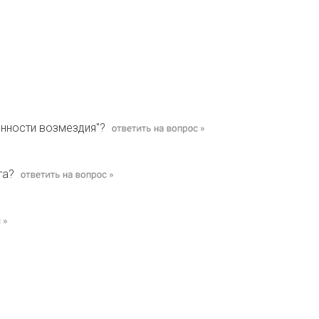
онности возмездия"?
та?