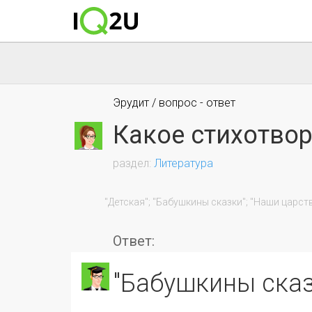
Эрудит / вопрос - ответ
Какое стихотвор
Литература
                "Детская"; "Бабушкины сказки"; "Наши царства"; "Опять сон".

Ответ:
"Бабушкины ска