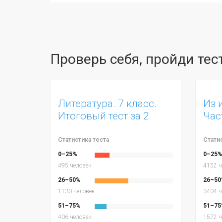
Проверь себя, пройди те
Литература. 7 класс.
Из 
Итоговый тест за 2
Част
четверть.
Статистика теста
Стати
0–25%
0–25
495 человек
4152 ч
26–50%
26–50
1130 человек
3404 ч
51–75%
51–75
406 человек
1572 ч