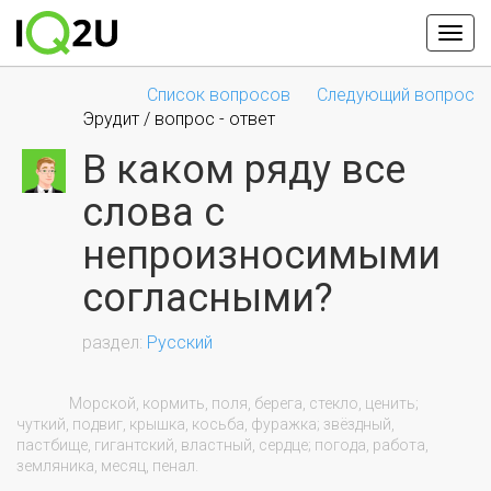
Список вопросов
Следующий вопрос
Эрудит / вопрос - ответ
В каком ряду все
слова с
непроизносимыми
согласными?
Русский
                Морской, кормить, поля, берега, стекло, ценить; 
чуткий, подвиг, крышка, косьба, фуражка; звёздный, 
пастбище, гигантский, властный, сердце; погода, работа, 
земляника, месяц, пенал.
