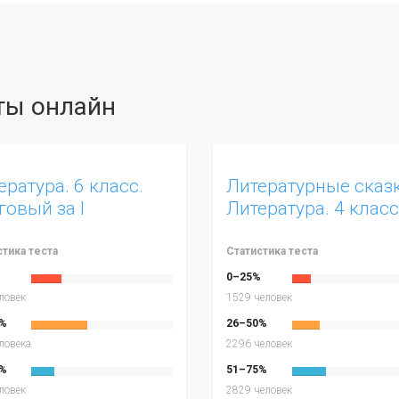
сты онлайн
ература. 6 класс.
Литературные сказк
говый за I
Литература. 4 класс
угодие.
стика теста
Статистика теста
%
0–25%
ловек
1529 человек
%
26–50%
ловека
2296 человек
%
51–75%
ловек
2829 человек