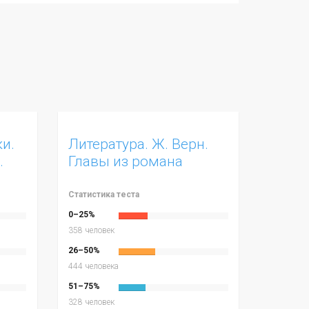
и.
Литература. Ж. Верн.
.
Главы из романа
«Таинственный
остров». 6 класс
Статистика теста
0–25%
358 человек
26–50%
444 человека
51–75%
328 человек