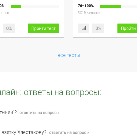
0%
76–100%
ловек
5018 человек
0%
Пройти тест
0%
Пройти 
все тесты
нлайн: ответы на вопросы:
стыней"?
 взятку Хлестакову?