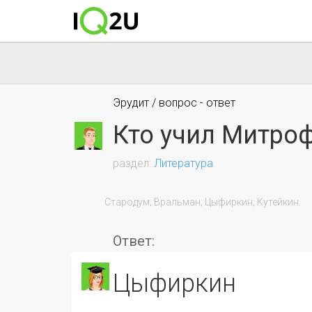
Эрудит / вопрос - ответ
Кто учил Митро
Литература
                Стародум; Вральман; Цыфиркин; Кутейкин.

Ответ:
Цыфиркин