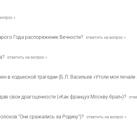
тарого Года распоряжение Вечности?
а?
ен в ходынской трагедии (Б.Л. Васильев «Утоли моя печали..
одав свои драгоценности («Как француз Москву брал»)?
Шолохов "Они сражались за Родину")?