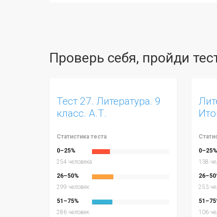
Проверь себя, пройди те
Тест 27. Литература. 9
Лит
класс. А.Т.
Ито
Твардовский «Василий
пол
Тёркин». Вариант 1
Статистика теста
Стати
0–25%
0–25
254 человека
138 че
26–50%
26–50
299 человек
253 че
51–75%
51–75
286 человек
106 че