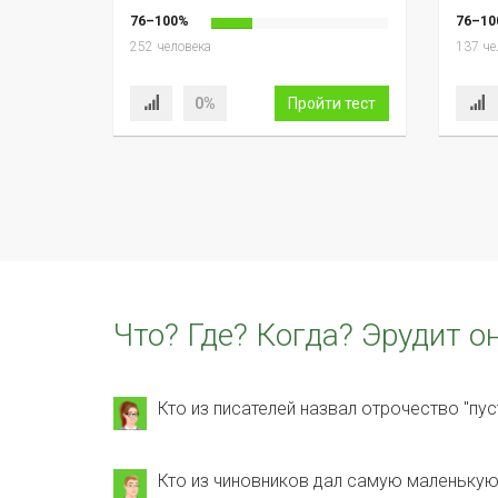
76–100%
76–10
252 человека
137 че
0%
Пройти тест
Что? Где? Когда? Эрудит о
Кто из писателей назвал отрочество "пу
Кто из чиновников дал самую маленькую