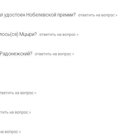
был удостоен Нобелевской премии?
елось(ся) Мцыри?
й Радонежский?