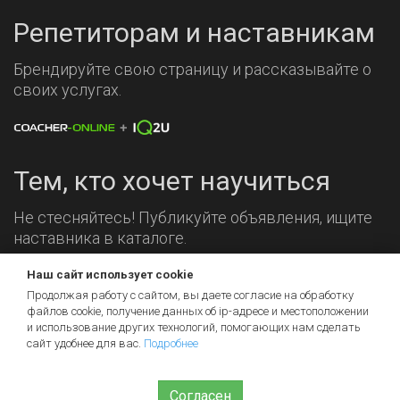
Репетиторам и наставникам
Брендируйте свою страницу и рассказывайте о
своих услугах.
Тем, кто хочет научиться
Не стесняйтесь! Публикуйте объявления, ищите
наставника в каталоге.
Мы на связи!
Наш сайт использует cookie
Продолжая работу с сайтом, вы даете согласие на обработку
файлов cookie, получение данных об
ip-адресе
и местоположении
и использование других технологий, помогающих нам сделать
сайт удобнее для вас.
Подробнее
Согласен