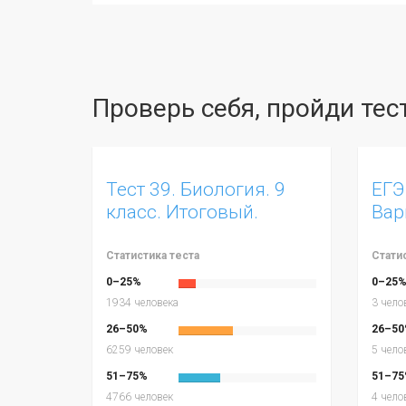
Проверь себя, пройди те
Тест 39. Биология. 9
ЕГЭ
класс. Итоговый.
Вар
Вариант 1
Статистика теста
Стати
0–25%
0–25
1934 человека
3 чело
26–50%
26–50
6259 человек
5 чело
51–75%
51–75
4766 человек
4 чело