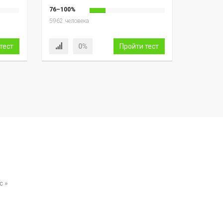
76–100%
5962 человека
тест
0%
Пройти тест