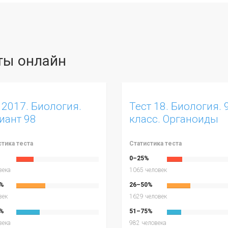
сты онлайн
 2017. Биология.
Тест 18. Биология. 
иант 98
класс. Органоиды
эукариотической
клетки. Вариант 2
стика теста
Статистика теста
%
0–25%
века
1065 человек
%
26–50%
век
1629 человек
%
51–75%
века
982 человека