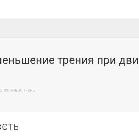
меньшение трения при дви
ость