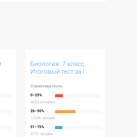
9
Биология. 7 класс.
Итоговый тест за I
четверть.
Статистика теста
0–25%
4863 человека
26–50%
12548 человек
51–75%
4575 человек