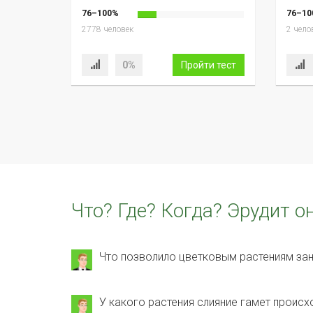
76–100%
76–10
2778 человек
2 чело
0%
Пройти тест
Что? Где? Когда? Эрудит о
Что позволило цветковым растениям за
У какого растения слияние гамет происх