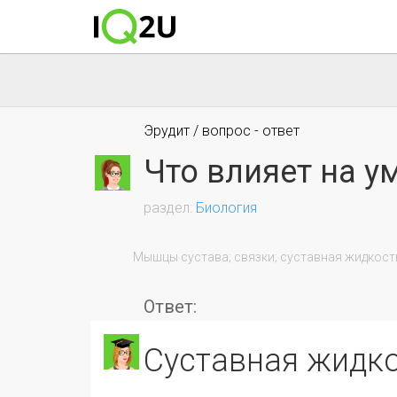
Эрудит / вопрос - ответ
Что влияет на у
Биология
                Мышцы сустава; связки; суставная жидкость; жировая ткань.

Ответ:
суставная жидк