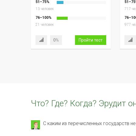
51–75%
51–75
13 человек
717 че
76–100%
76–10
21 человек
977 че
0%
Пройти тест
Что? Где? Когда? Эрудит о
С каким из перечисленных государств не