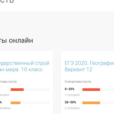
сты онлайн
ударственный строй
ЕГЭ 2020. Географи
ан мира. 10 класс
Вариант 12
стика теста
Статистика теста
%
0–25%
еловек
3 человека
%
26–50%
еловека
3 человека