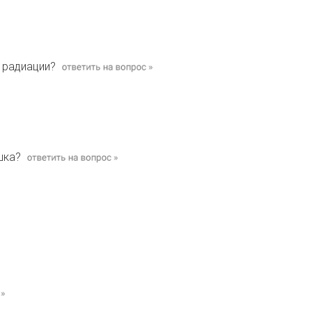
 радиации?
шка?