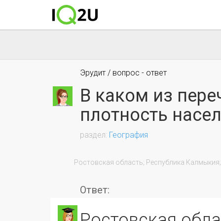
Эрудит / вопрос - ответ
В каком из пер
плотность насе
География
                Ростовская область; Республика Калмыкия; Республика Коми; Архангельская область.

Ответ:
Ростовская обл