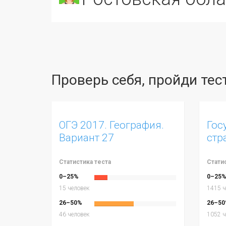
Проверь себя, пройди те
ОГЭ 2017. География.
Гос
Вариант 27
стр
Статистика теста
Стати
0–25%
0–25
15 человек
1415 ч
26–50%
26–50
46 человек
1052 ч