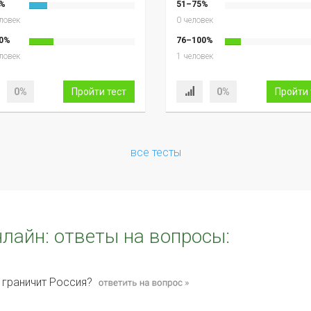
%
51–75%
ловек
0 человек
0%
76–100%
ловек
1 человек
0%
Пройти тест
0%
Пройти 
все тесты
нлайн: ответы на вопросы:
 граничит Россия?