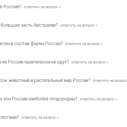
те России?
 большая часть Австралии?
есен в состав фауны России?
 из России практически не едут?
хож животный и растительный мир России?
ых зон России наиболее плодородны?
болотами?