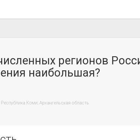
ечисленных регионов Росс
ления наибольшая?
асть