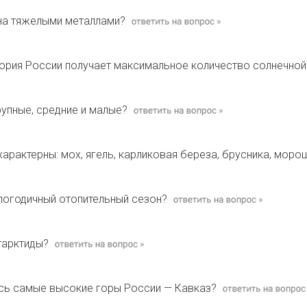
ена тяжелыми металлами?
ория России получает максимальное количество солнечной
рупные, средние и малые?
характерны: мох, ягель, карликовая береза, брусника, моро
логодичный отопительный сезон?
тарктиды?
ись самые высокие горы России — Кавказ?