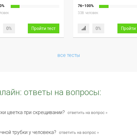
0%
76–100%
ловек
338 человек
0%
Пройти тест
0%
Пройти 
все тесты
нлайн: ответы на вопросы:
ски цветка при скрещивании?
чной трубки у человека?