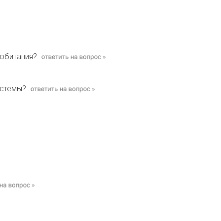
 обитания?
истемы?