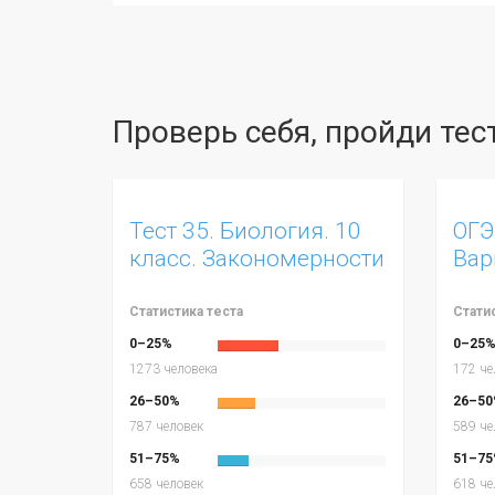
Проверь себя, пройди те
Тест 35. Биология. 10
ОГЭ
класс. Закономерности
Вар
изменчивости.
Статистика теста
Стати
0–25%
0–25
1273 человека
172 че
26–50%
26–50
787 человек
589 че
51–75%
51–75
658 человек
618 че