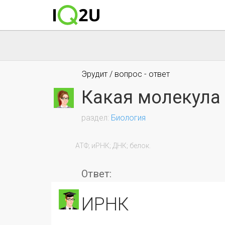
Эрудит / вопрос - ответ
Какая молекула 
Биология
                АТФ; иРНК; ДНК; белок.

Ответ:
иРНК