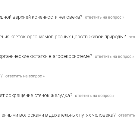
одной верхней конечности человека?
ения клеток организмов разных царств живой природы?
органические остатки в агроэкосистеме?
т?
ает сокращение стенок желудка?
сленными волосками в дыхательных путях человека?