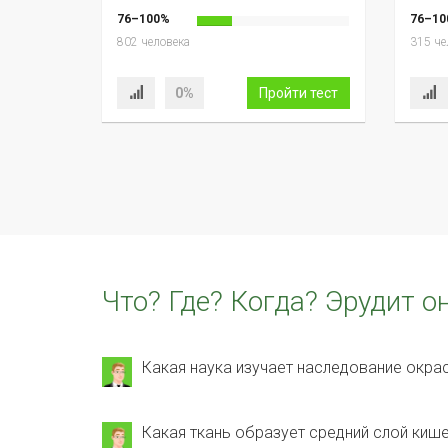
76–100%
76–10
802 человека
315 че
0%
Пройти тест
Что? Где? Когда? Эрудит о
Какая наука изучает наследование окра
Какая ткань образует средний слой кише