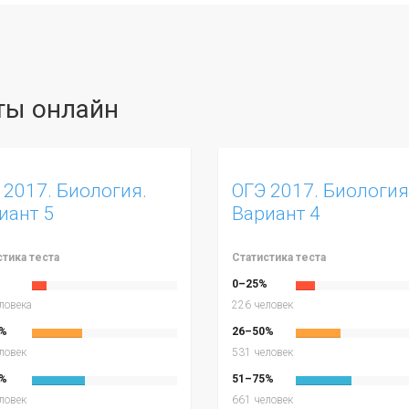
сты онлайн
 2017. Биология.
ОГЭ 2017. Биология
иант 5
Вариант 4
стика теста
Статистика теста
%
0–25%
ловека
226 человек
%
26–50%
ловек
531 человек
%
51–75%
ловек
661 человек