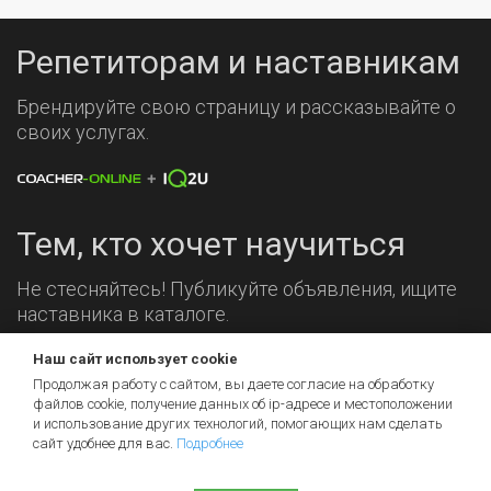
Репетиторам и наставникам
Брендируйте свою страницу и рассказывайте о
своих услугах.
Тем, кто хочет научиться
Не стесняйтесь! Публикуйте объявления, ищите
наставника в каталоге.
Мы на связи!
Наш сайт использует cookie
Продолжая работу с сайтом, вы даете согласие на обработку
файлов cookie, получение данных об
ip-адресе
и местоположении
и использование других технологий, помогающих нам сделать
сайт удобнее для вас.
Подробнее