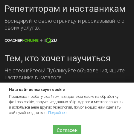
Репетиторам и наставникам
Брендируйте свою страницу и рассказывайте о
своих услугах.
Тем, кто хочет научиться
Не стесняйтесь! Публикуйте объявления, ищите
наставника в каталоге.
Наш сайт использует cookie
Мы на связи!
Продолжая работу с сайтом, вы даете согласие на обработку
файлов cookie, получение данных об
ip-адресе
и местоположении
и использование других технологий, помогающих нам сделать
сайт удобнее для вас.
Подробнее
Согласен