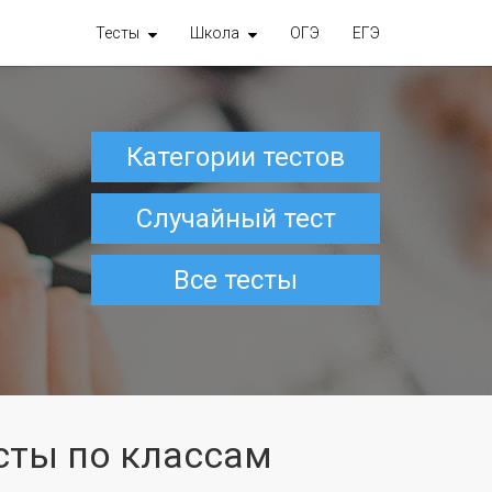
Тесты
Школа
ОГЭ
ЕГЭ
Категории тестов
Случайный тест
Все тесты
сты по классам