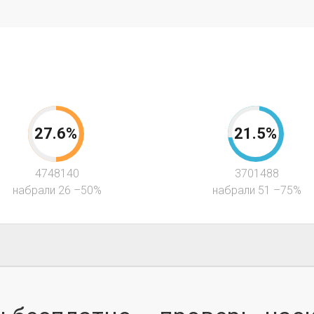
27.6%
21.5%
4748140
3701488
набрали 26 –50%
набрали 51 –75%