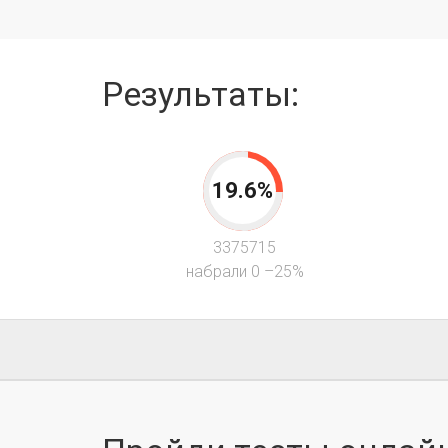
Результаты:
19.6%
3375715
набрали 0 –25%