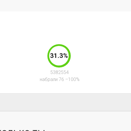
31.3%
5382554
набрали 76 –100%