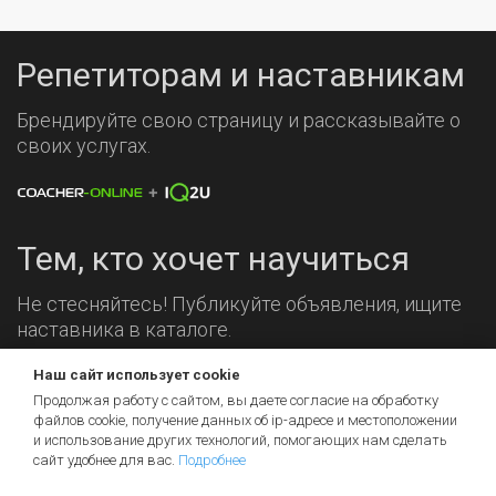
Репетиторам и наставникам
Брендируйте свою страницу и рассказывайте о
своих услугах.
Тем, кто хочет научиться
Не стесняйтесь! Публикуйте объявления, ищите
наставника в каталоге.
Наш сайт использует cookie
Мы на связи!
Продолжая работу с сайтом, вы даете согласие на обработку
файлов cookie, получение данных об
ip-адресе
и местоположении
и использование других технологий, помогающих нам сделать
сайт удобнее для вас.
Подробнее