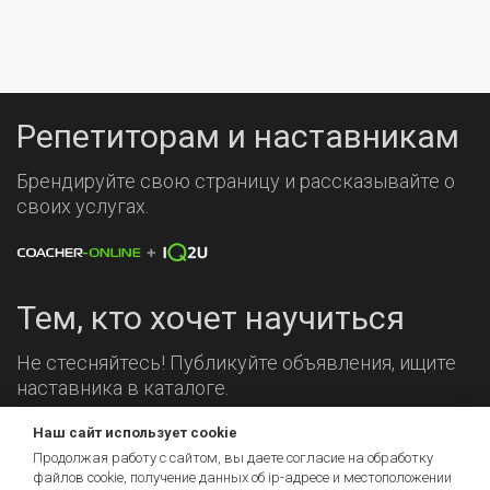
Репетиторам и наставникам
Брендируйте свою страницу и рассказывайте о
своих услугах.
Тем, кто хочет научиться
Не стесняйтесь! Публикуйте объявления, ищите
наставника в каталоге.
Наш сайт использует cookie
Мы на связи!
Продолжая работу с сайтом, вы даете согласие на обработку
файлов cookie, получение данных об
ip-адресе
и местоположении