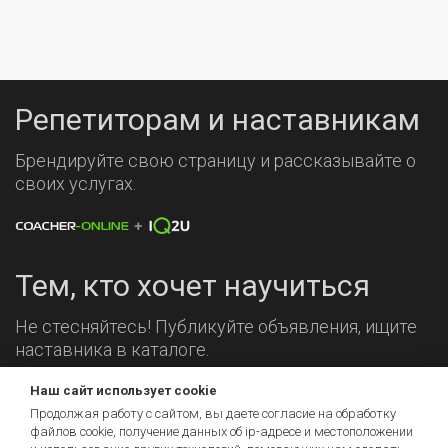
Репетиторам и наставникам
Брендируйте свою страницу и рассказывайте о
своих услугах.
Тем, кто хочет научиться
Не стесняйтесь! Публикуйте объявления, ищите
наставника в каталоге.
Наш сайт использует cookie
Мы на связи!
Продолжая работу с сайтом, вы даете согласие на обработку
файлов cookie, получение данных об
ip-адресе
и местоположении