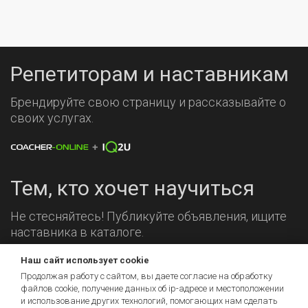
Репетиторам и наставникам
Брендируйте свою страницу и рассказывайте о
своих услугах.
Тем, кто хочет научиться
Не стесняйтесь! Публикуйте объявления, ищите
наставника в каталоге.
Наш сайт использует cookie
Мы на связи!
Продолжая работу с сайтом, вы даете согласие на обработку
файлов cookie, получение данных об
ip-адресе
и местоположении
и использование других технологий, помогающих нам сделать