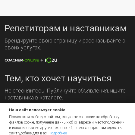
Репетиторам и наставникам
Брендируйте свою страницу и рассказывайте о
своих услугах.
Тем, кто хочет научиться
Не стесняйтесь! Публикуйте объявления, ищите
наставника в каталоге.
Наш сайт использует cookie
Мы на связи!
Продолжая работу с сайтом, вы даете согласие на обработку
файлов cookie, получение данных об
ip-адресе
и местоположении
и использование других технологий, помогающих нам сделать
сайт удобнее для вас.
Подробнее