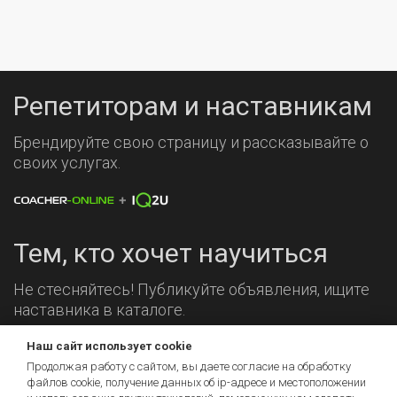
Репетиторам и наставникам
Брендируйте свою страницу и рассказывайте о
своих услугах.
Тем, кто хочет научиться
Не стесняйтесь! Публикуйте объявления, ищите
наставника в каталоге.
Наш сайт использует cookie
Мы на связи!
Продолжая работу с сайтом, вы даете согласие на обработку
файлов cookie, получение данных об
ip-адресе
и местоположении