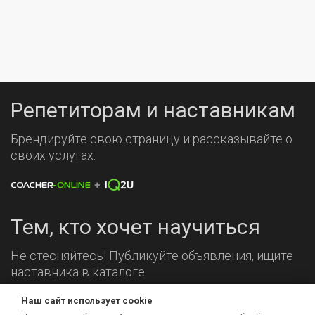
Репетиторам и наставникам
Брендируйте свою страницу и рассказывайте о
своих услугах.
Тем, кто хочет научиться
Не стесняйтесь! Публикуйте объявления, ищите
наставника в каталоге.
Наш сайт использует cookie
Мы на связи!