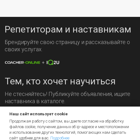
Репетиторам и наставникам
Брендируйте свою страницу и рассказывайте о
своих услугах.
Тем, кто хочет научиться
Не стесняйтесь! Публикуйте объявления, ищите
наставника в каталоге.
Наш сайт использует cookie
Мы на связи!
Продолжая работу с сайтом, вы даете согласие на обработку
файлов cookie, получение данных об
ip-адресе
и местоположении
и использование других технологий, помогающих нам сделать
сайт удобнее для вас.
Подробнее