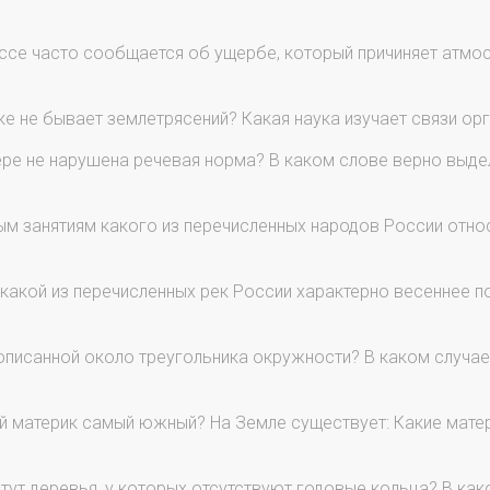
ссе часто сообщается об ущербе, который причиняет атмос
ке не бывает землетрясений? Какая наука изучает связи 
ре не нарушена речевая норма? В каком слове верно выде
м занятиям какого из перечисленных народов России отно
какой из перечисленных рек России характерно весеннее 
описанной около треугольника окружности? В каком случа
 материк самый южный? На Земле существует: Какие матер
тут деревья, у которых отсутствуют годовые кольца? В как