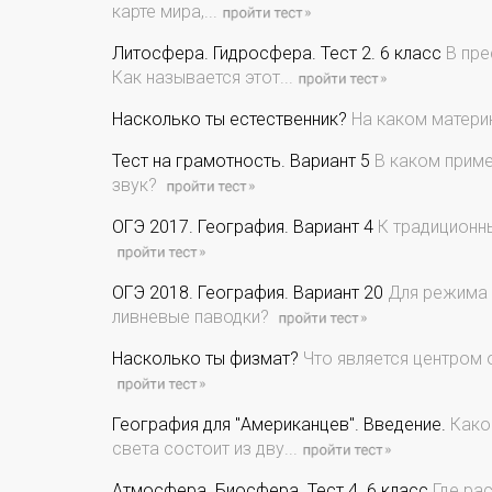
карте мира,...
Литосфера. Гидросфера. Тест 2. 6 класс
В пре
Как называется этот...
Насколько ты естественник?
На каком матери
Тест на грамотность. Вариант 5
В каком приме
звук?
ОГЭ 2017. География. Вариант 4
К традиционны
ОГЭ 2018. География. Вариант 20
Для режима 
ливневые паводки?
Насколько ты физмат?
Что является центром 
География для "Американцев". Введение.
Какой
света состоит из дву...
Атмосфера. Биосфера. Тест 4. 6 класс
Где рас