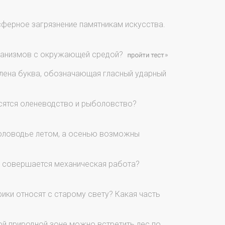
ферное загрязнение памятникам искусства.
организмов с окружающей средой?
лена буква, обозначающая гласный ударный
сятся оленеводство и рыболовство?
половодье летом, а осенью возможны
е совершается механическая работа?
ики относят с старому свету? Какая часть
ой природной зоне можно встретить лес по