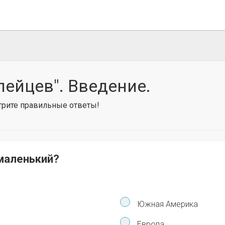
пейцев". Введение.
отрите правильные ответы!
маленький?
Южная Америка
Европа