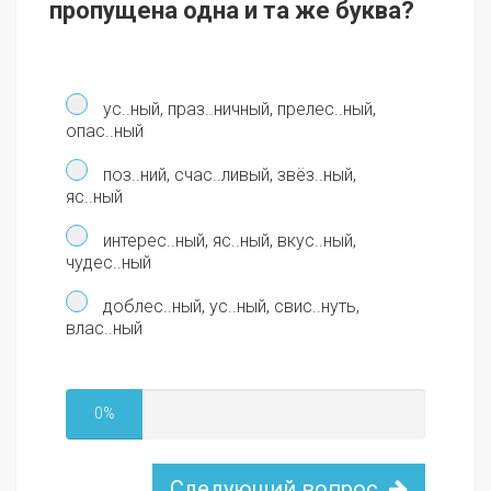
пропущена одна и та же буква?
ус..ный, праз..ничный, прелес..ный,
опас..ный
поз..ний, счас..ливый, звёз..ный,
яс..ный
интерес..ный, яс..ный, вкус..ный,
чудес..ный
доблес..ный, ус..ный, свис..нуть,
влас..ный
0%
Следующий вопрос