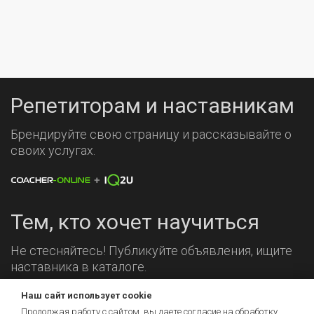
Репетиторам и наставникам
Брендируйте свою страницу и рассказывайте о
своих услугах.
Тем, кто хочет научиться
Не стесняйтесь! Публикуйте объявления, ищите
наставника в каталоге.
Наш сайт использует cookie
Мы на связи!
Продолжая работу с сайтом, вы даете согласие на обработку