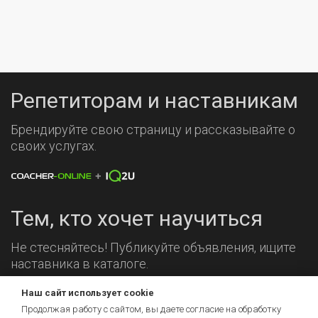
Репетиторам и наставникам
Брендируйте свою страницу и рассказывайте о
своих услугах.
Тем, кто хочет научиться
Не стесняйтесь! Публикуйте объявления, ищите
наставника в каталоге.
Наш сайт использует cookie
Мы на связи!
Продолжая работу с сайтом, вы даете согласие на обработку