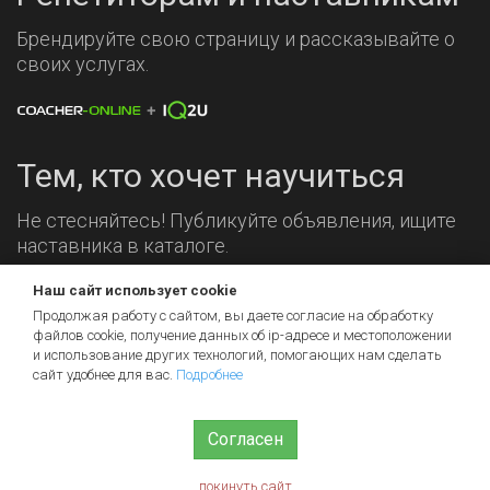
Брендируйте свою страницу и рассказывайте о
своих услугах.
Тем, кто хочет научиться
Не стесняйтесь! Публикуйте объявления, ищите
наставника в каталоге.
Наш сайт использует cookie
Мы на связи!
Продолжая работу с сайтом, вы даете согласие на обработку
файлов cookie, получение данных об
ip-адресе
и местоположении
и использование других технологий, помогающих нам сделать
сайт удобнее для вас.
Подробнее
Согласен
© 2026 iq2u.ru
Пользовательское соглашение
Помощь
Контакты
покинуть сайт