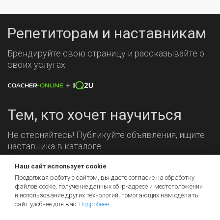
Репетиторам и наставникам
Брендируйте свою страницу и рассказывайте о
своих услугах.
Тем, кто хочет научиться
Не стесняйтесь! Публикуйте объявления, ищите
наставника в каталоге.
Наш сайт использует cookie
Мы на связи!
Продолжая работу с сайтом, вы даете согласие на обработку
файлов cookie, получение данных об
ip-адресе
и местоположении
и использование других технологий, помогающих нам сделать
сайт удобнее для вас.
Подробнее