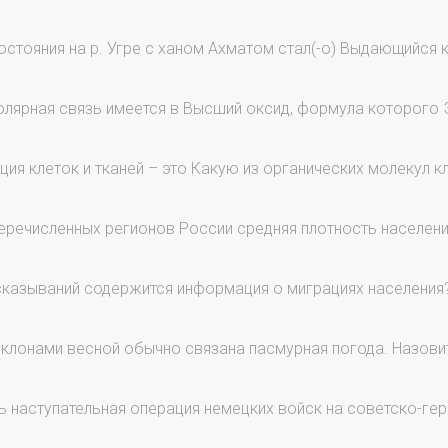
стояния на р. Угре с ханом Ахматом стал(-о) Выдающийся 
лярная связь имеется в Высший оксид, формула которого 
я клеток и тканей – это Какую из органических молекул кл
еречисленных регионов России средняя плотность населени
сказываний содержится информация о миграциях населения
клонами весной обычно связана пасмурная погода. Назови
 наступательная операция немецких войск на советско-гер