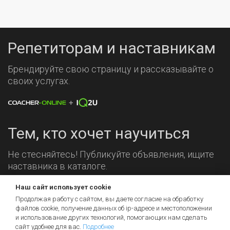
Репетиторам и наставникам
Брендируйте свою страницу и рассказывайте о
своих услугах.
Тем, кто хочет научиться
Не стесняйтесь! Публикуйте объявления, ищите
наставника в каталоге.
Наш сайт использует cookie
Мы на связи!
Продолжая работу с сайтом, вы даете согласие на обработку
файлов cookie, получение данных об
ip-адресе
и местоположении
и использование других технологий, помогающих нам сделать
сайт удобнее для вас.
Подробнее