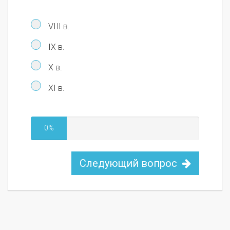
VIII в.
IX в.
X в.
XI в.
0%
Следующий вопрос