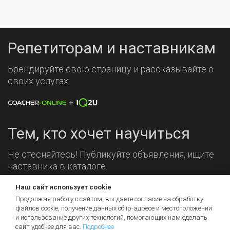
Репетиторам и наставникам
Брендируйте свою страницу и рассказывайте о
своих услугах.
Тем, кто хочет научиться
Не стесняйтесь! Публикуйте объявления, ищите
наставника в каталоге.
Наш сайт использует cookie
Мы на связи!
Продолжая работу с сайтом, вы даете согласие на обработку
файлов cookie, получение данных об
ip-адресе
и местоположении
и использование других технологий, помогающих нам сделать
сайт удобнее для вас.
Подробнее