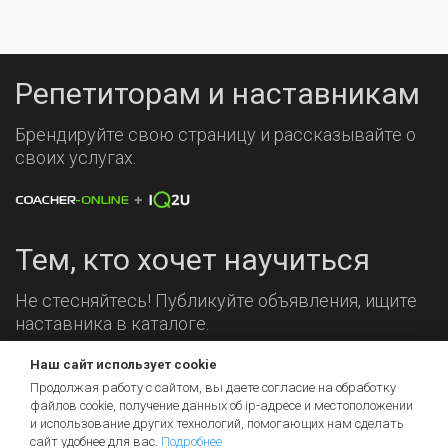
Репетиторам и наставникам
Брендируйте свою страницу и рассказывайте о
своих услугах.
Тем, кто хочет научиться
Не стесняйтесь! Публикуйте объявления, ищите
наставника в каталоге.
Наш сайт использует cookie
Мы на связи!
Продолжая работу с сайтом, вы даете согласие на обработку
файлов cookie, получение данных об
ip-адресе
и местоположении
и использование других технологий, помогающих нам сделать
сайт удобнее для вас.
Подробнее