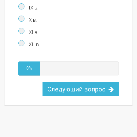
IX в.
Х в.
XI в.
XII в.
0%
Следующий вопрос