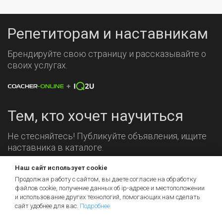
Репетиторам и наставникам
Брендируйте свою страницу и рассказывайте о
своих услугах.
Тем, кто хочет научиться
Не стесняйтесь! Публикуйте объявления, ищите
наставника в каталоге.
Наш сайт использует cookie
Мы на связи!
Продолжая работу с сайтом, вы даете согласие на обработку
файлов cookie, получение данных об
ip-адресе
и местоположении
и использование других технологий, помогающих нам сделать
сайт удобнее для вас.
Подробнее