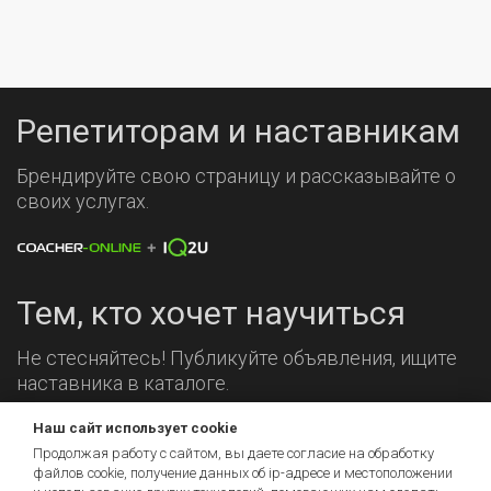
Репетиторам и наставникам
Брендируйте свою страницу и рассказывайте о
своих услугах.
Тем, кто хочет научиться
Не стесняйтесь! Публикуйте объявления, ищите
наставника в каталоге.
Наш сайт использует cookie
Мы на связи!
Продолжая работу с сайтом, вы даете согласие на обработку
файлов cookie, получение данных об
ip-адресе
и местоположении