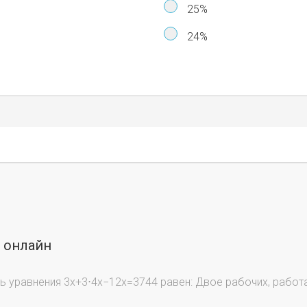
25%
24%
ы онлайн
 уравнения 3х+3⋅4x−12x=3744 равен: Двое рабочих, работ