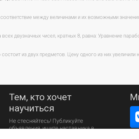
 соответствие между величинами и их возможными значен
всех двузначных чисел, кратных 8, равна: Уравнение парабо
состоит из двух предметов. Цену одного из них увеличили н
Тем, кто хочет
М
научиться
Не стесняйтесь! Публикуйте
объявления, ищите наставника в
каталоге.