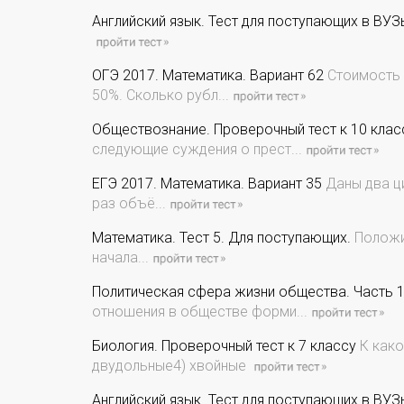
Английский язык. Тест для поступающих в ВУЗ
ОГЭ 2017. Математика. Вариант 62
Стоимость 
50%. Сколько рубл...
Обществознание. Проверочный тест к 10 клас
следующие суждения о прест...
ЕГЭ 2017. Математика. Вариант 35
Даны два ци
раз объё...
Математика. Тест 5. Для поступающих.
Положит
начала...
Политическая сфера жизни общества. Часть 
отношения в обществе форми...
Биология. Проверочный тест к 7 классу
К како
двудольные4) хвойные
Английский язык. Тест для поступающих в ВУЗ