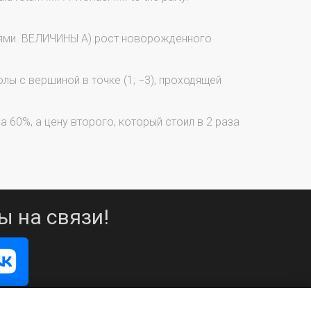
иями. ВЕЛИЧИНЫ А) рост новорожденного
лы с вершиной в точке (1; −3), проходящей
а 60%, а цену второго, который стоил в 2 раза
ы на связи!