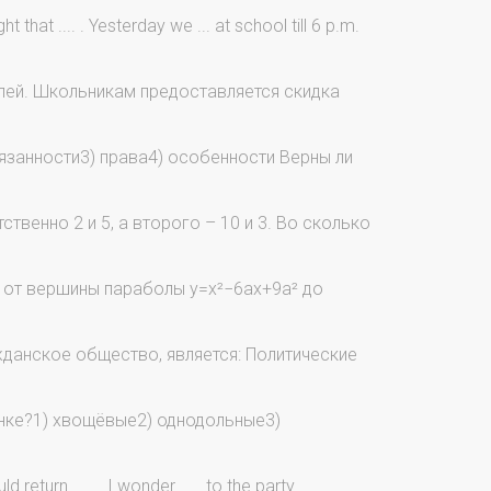
 that .... . Yesterday we ... at school till 6 p.m.
лей. Школьникам предоставляется скидка
язанности3) права4) особенности Верны ли
венно 2 и 5, а второго – 10 и 3. Во сколько
 от вершины параболы у=х²−6ах+9а² до
данское общество, является: Политические
унке?1) хвощёвые2) однодольные3)
return ..... . I wonder ..... to the party.