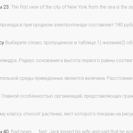
ы 23.
The first view of the city of New York from the sea is the sight
проезда в пригородном электропоезде составляет 180 руб
су
Выберите слово, пропущенное в таблице.1) желания2) об
линдра. Радиус основания и высота первого равны соответст
ельной среды приведенных является величина: Расстояние
1
Главной особенностью организаций, представляющих граж
му классу относят растение, лист которого показан на рис
ы 40.
Bad news .... fast. Jack kissed his wife and said that he would 