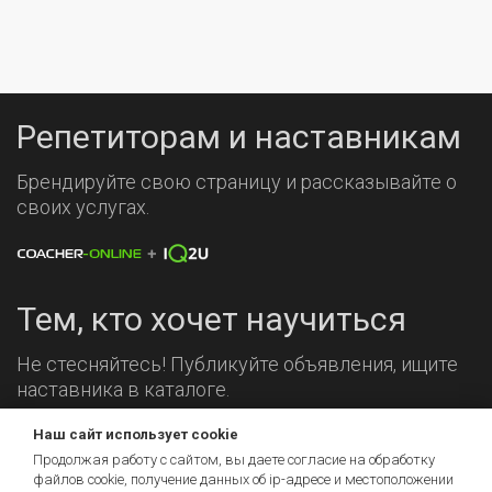
Репетиторам и наставникам
Брендируйте свою страницу и рассказывайте о
своих услугах.
Тем, кто хочет научиться
Не стесняйтесь! Публикуйте объявления, ищите
наставника в каталоге.
Наш сайт использует cookie
Мы на связи!
Продолжая работу с сайтом, вы даете согласие на обработку
файлов cookie, получение данных об
ip-адресе
и местоположении