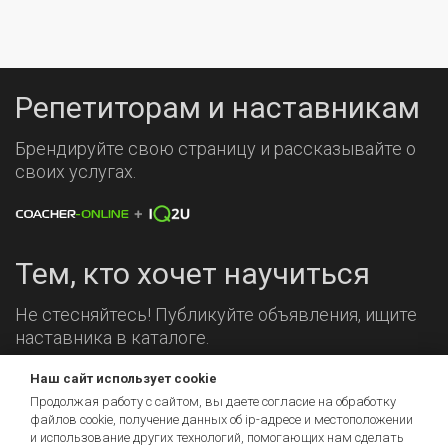
Репетиторам и наставникам
Брендируйте свою страницу и рассказывайте о
своих услугах.
Тем, кто хочет научиться
Не стесняйтесь! Публикуйте объявления, ищите
наставника в каталоге.
Наш сайт использует cookie
Мы на связи!
Продолжая работу с сайтом, вы даете согласие на обработку
файлов cookie, получение данных об
ip-адресе
и местоположении
и использование других технологий, помогающих нам сделать