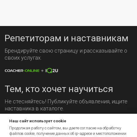
Репетиторам и наставникам
Брендируйте свою страницу и рассказывайте о
своих услугах.
Тем, кто хочет научиться
Не стесняйтесь! Публикуйте объявления, ищите
наставника в каталоге.
Наш сайт использует cookie
Мы на связи!
Продолжая работу с сайтом, вы даете согласие на обработку
файлов cookie, получение данных об
ip-адресе
и местоположении