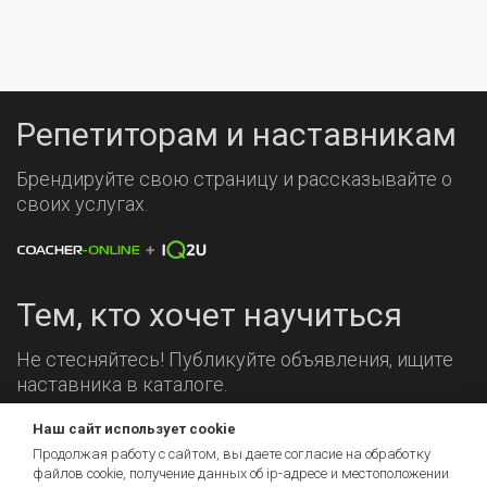
Репетиторам и наставникам
Брендируйте свою страницу и рассказывайте о
своих услугах.
Тем, кто хочет научиться
Не стесняйтесь! Публикуйте объявления, ищите
наставника в каталоге.
Наш сайт использует cookie
Мы на связи!
Продолжая работу с сайтом, вы даете согласие на обработку
файлов cookie, получение данных об
ip-адресе
и местоположении