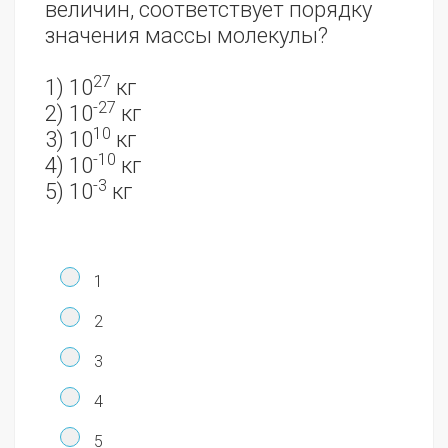
величин, соответствует порядку
значения массы молекулы?
27
1) 10
кг
-27
2) 10
кг
10
3) 10
кг
-10
4) 10
кг
-3
5) 10
кг
1
2
3
4
5