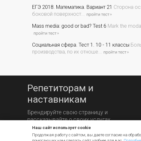
ЕГЭ 2018. Математика. Вариант 21
Сторона ос
боковой поверхност...
Mass media: good or bad? Test 6
Mark the modal 
Социальная сфера. Тест 1. 10 - 11 классы
Бол
производства, по их отноше...
Репетиторам и
наставникам
Брендируйте свою страницу и
рассказывайте о своих услугах.
Наш сайт использует cookie
Продолжая работу с сайтом, вы даете согласие на обрабо
помогающих нам сделать сайт удобнее для вас.
Подробне