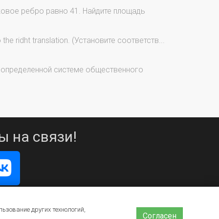
овое ребро равно 41. Найдите площадь
he ridht translation. (Установите соответств...
и определенной системе общественного
ы на связи!
льзование других технологий,
Согласен