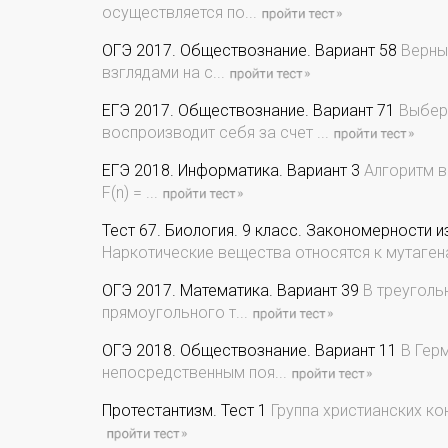
осуществляется по...
ОГЭ 2017. Обществознание. Вариант 58
Верны 
взглядами на с...
ЕГЭ 2017. Обществознание. Вариант 71
Выбери
воспроизводит себя за счет ...
ЕГЭ 2018. Информатика. Вариант 3
Алгоритм вы
F(n) = ...
Тест 67. Биология. 9 класс. Закономерности 
Наркотические вещества относятся к мутагена
ОГЭ 2017. Математика. Вариант 39
В треугольн
прямоугольного т...
ОГЭ 2018. Обществознание. Вариант 11
В Герм
непосредственным поя...
Протестантизм. Тест 1
Группа христианских ко