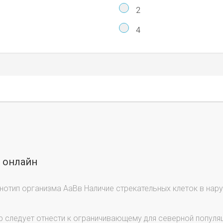
2
4
ы онлайн
нотип организма АаВв Наличие стрекательных клеток в нар
 следует отнести к ограничивающему для северной популя