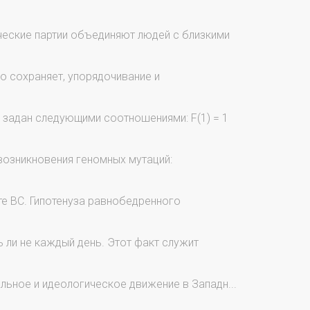
ческие партии объединяют людей с близкими
о сохраняет, упорядочивание и
, задан следующими соотношениями: F(1) = 1
возникновения геномных мутаций:
ите ВС. Гипотенуза равнобедренного
ь ли не каждый день. Этот факт служит
альное и идеологическое движение в Западн...