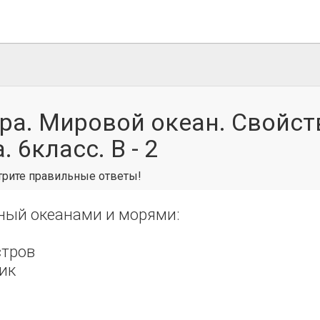
ра. Мировой океан. Свойст
 6класс. В - 2
отрите правильные ответы!
ный океанами и морями:
тров
ик