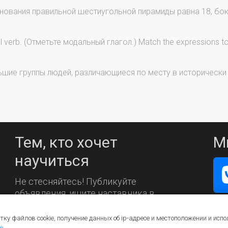
нования правильной шестиугольной пирамиды равна 18, бок
verb. (Отметьте модальный глагол.) Match the expressions to t
ьшие группы людей, различающиеся по месту в историческ
Тем, кто хочет
М
научиться
Не стесняйтесь! Публикуйте
объявления, ищите наставника в
каталоге.
тку файлов cookie, получение данных об
ip-адресе
и местоположении и испо
е