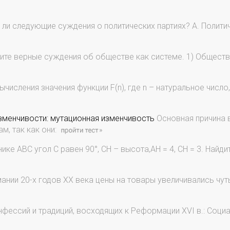
ли следующие суждения о политических партиях? А. Полити
те верные суждения об обществе как системе. 1) Обществ
числения значения функции F(n), где n – натуральное число
изменчивости: мутационная изменчивость
Основная причина 
м, так как они:
ике АВС угол С равен 90°, СН – высота,АН = 4, СН = 3. Найд
ании 20-х годов ХХ века цены на товары увеличивались чут
нфессий и традиций, восходящих к Рефор­мации XVI в.: Соци