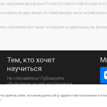
нь окисления фосфора в P<sub>2</sub>O<sub>5</sub> и Уст
я каждое из двух веществ: Наибольшее число молей катион
нь окисления азот имеет в каждом из двух веществ, форму
Тем, кто хочет
М
научиться
Не стесняйтесь! Публикуйте
объявления, ищите наставника в
каталоге.
тку файлов cookie, получение данных об
ip-адресе
и местоположении и испо
е