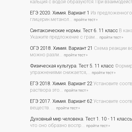
кальция с водой образуются: При взаимодейст
ЕГЭ 2020. Химия. Вариант 1
Из предложенного 
глицерин.метанол...
Синтаксические нормы. Тест 6. 11 класс
В как
Укажите предложение с грам...
ОГЭ 2018. Химия. Вариант 21
Схема реакции в
можно разли...
Физическая культура. Тест 5. 11 класс
Формиро
упражнениями снижается,...
ЕГЭ 2018. Химия. Вариант 22
Установите соотв
раствора это...
ЕГЭ 2017. Химия. Вариант 62
Установите соотв
веществ. ...
Духовный мир человека. Тест 1. 10 - 11 класс
что оно образно воспр...