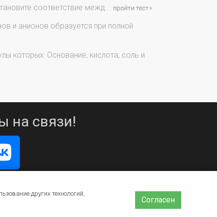
ановите соответствие межд...
ов и анионов образуется при полной
лы которых: Основание, кислота, соль и
ы на связи!
льзование других технологий,
Согласен