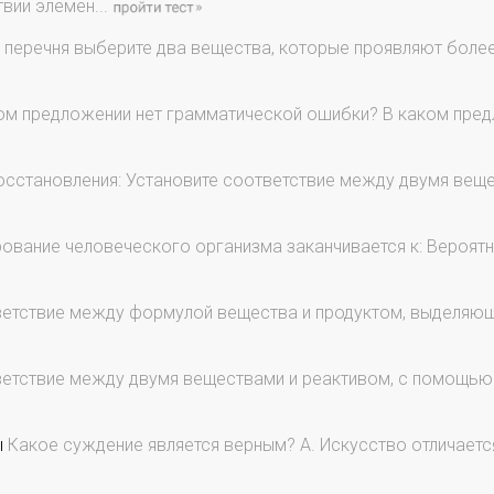
вии элемен...
перечня выберите два вещества, которые проявляют более
ом предложении нет грамматической ошибки? В каком пре
осстановления: Установите соответствие между двумя вещ
вание человеческого организма заканчивается к: Вероятн
етствие между формулой вещества и продуктом, выделяющи
етствие между двумя веществами и реактивом, с помощью
ы
Какое суждение является верным? А. Искусство отличается