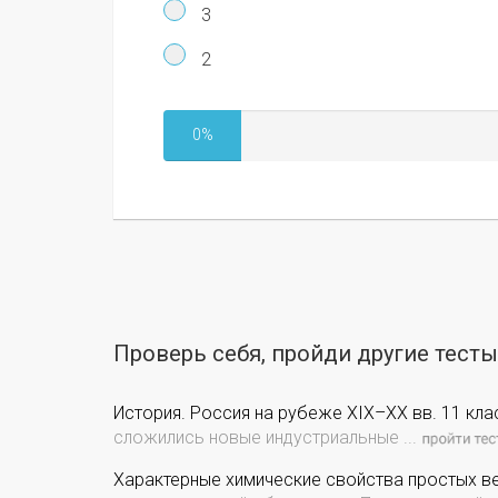
3
2
0%
Проверь себя, пройди другие тест
История. Россия на рубеже XIX–ХХ вв. 11 кла
сложились новые индустриальные ...
Характерные химические свойства простых ве