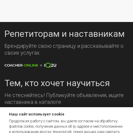
Репетиторам и наставникам
Брендируйте свою страницу и рассказывайте о
своих услугах.
Тем, кто хочет научиться
Не стесняйтесь! Публикуйте объявления, ищите
наставника в каталоге.
Наш сайт использует cookie
Мы на связи!
Продолжая работу с сайтом, вы даете согласие на обработку
файлов cookie, получение данных об
ip-адресе
и местоположении
и использование других технологий, помогающих нам сделать