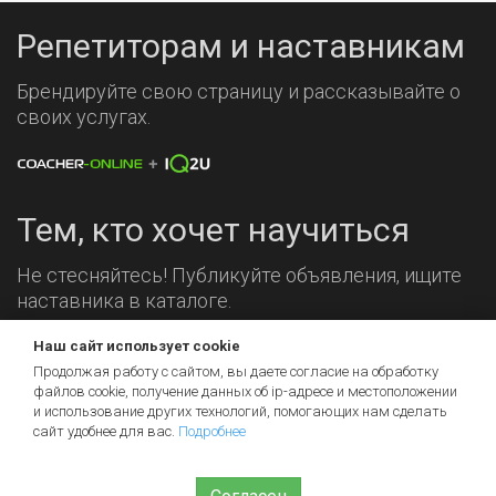
Репетиторам и наставникам
Брендируйте свою страницу и рассказывайте о
своих услугах.
Тем, кто хочет научиться
Не стесняйтесь! Публикуйте объявления, ищите
наставника в каталоге.
Наш сайт использует cookie
Мы на связи!
Продолжая работу с сайтом, вы даете согласие на обработку
файлов cookie, получение данных об
ip-адресе
и местоположении
и использование других технологий, помогающих нам сделать
сайт удобнее для вас.
Подробнее