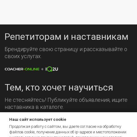
Репетиторам и наставникам
Брендируйте свою страницу и рассказывайте о
своих услугах.
Тем, кто хочет научиться
Не стесняйтесь! Публикуйте объявления, ищите
наставника в каталоге.
Наш сайт использует cookie
Мы на связи!
Продолжая работу с сайтом, вы даете согласие на обработку
файлов cookie, получение данных об
ip-адресе
и местоположении