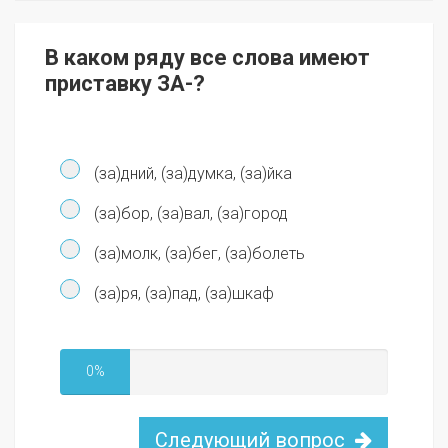
В каком ряду все слова имеют
приставку ЗА-?
(за)дний, (за)думка, (за)йка
(за)бор, (за)вал, (за)город
(за)молк, (за)бег, (за)болеть
(за)ря, (за)пад, (за)шкаф
0%
Следующий вопрос