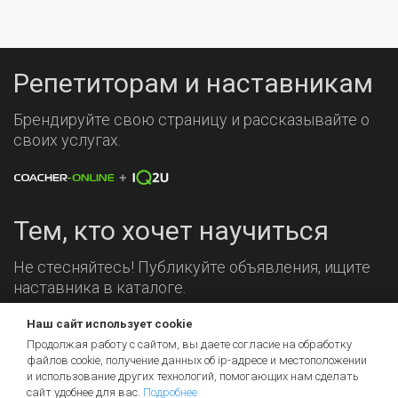
Репетиторам и наставникам
Брендируйте свою страницу и рассказывайте о
своих услугах.
Тем, кто хочет научиться
Не стесняйтесь! Публикуйте объявления, ищите
наставника в каталоге.
Наш сайт использует cookie
Мы на связи!
Продолжая работу с сайтом, вы даете согласие на обработку
файлов cookie, получение данных об
ip-адресе
и местоположении
и использование других технологий, помогающих нам сделать
сайт удобнее для вас.
Подробнее