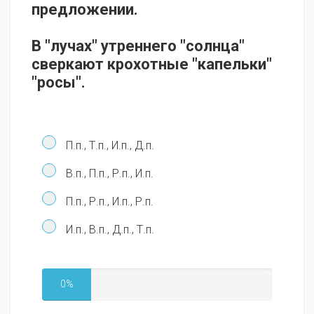
предложении.
В "лучах" утреннего "солнца"
сверкают крохотные "капельки"
"росы".
П.п., Т.п., И.п., Д.п.
В.п., П.п., Р.п., И.п.
П.п., Р.п., И.п., Р.п.
И.п., В.п., Д.п., Т.п.
0%