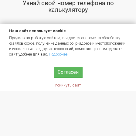
Узнай свой номер телефона по
калькулятору
Наш сайт использует cookie
Репетиторам и наставникам
Продолжая работу с сайтом, вы даете согласие на обработку
файлов cookie, получение данных об
ip-адресе
и местоположении
и использование других технологий, помогающих нам сделать
Брендируйте свою страницу и рассказывайте о
сайт удобнее для вас.
Подробнее
своих услугах.
Согласен
покинуть сайт
Тем, кто хочет научиться
Не стесняйтесь! Публикуйте объявления, ищите
наставника в каталоге.
Мы на связи!